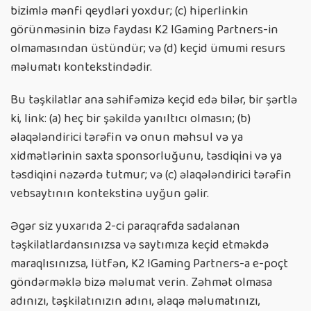
bizimlə mənfi qeydləri yoxdur; (c) hiperlinkin
görünməsinin bizə faydası K2 IGaming Partners-in
olmamasından üstündür; və (d) keçid ümumi resurs
məlumatı kontekstindədir.
Bu təşkilatlar ana səhifəmizə keçid edə bilər, bir şərtlə
ki, link: (a) heç bir şəkildə yanıltıcı olmasın; (b)
əlaqələndirici tərəfin və onun məhsul və ya
xidmətlərinin saxta sponsorluğunu, təsdiqini və ya
təsdiqini nəzərdə tutmur; və (c) əlaqələndirici tərəfin
vebsaytının kontekstinə uyğun gəlir.
Əgər siz yuxarıda 2-ci paraqrafda sadalanan
təşkilatlardansınızsa və saytımıza keçid etməkdə
maraqlısınızsa, lütfən, K2 IGaming Partners-a e-poçt
göndərməklə bizə məlumat verin. Zəhmət olmasa
adınızı, təşkilatınızın adını, əlaqə məlumatınızı,