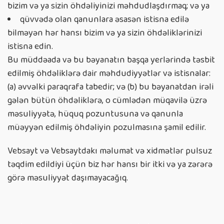
bizim və ya sizin öhdəliyinizi məhdudlaşdırmaq; və ya
qüvvədə olan qanunlara əsasən istisna edilə
bilməyən hər hansı bizim və ya sizin öhdəliklərinizi
istisna edin.
Bu müddəada və bu bəyanatın başqa yerlərində təsbit
edilmiş öhdəliklərə dair məhdudiyyətlər və istisnalar:
(a) əvvəlki paraqrafa tabedir; və (b) bu ​​bəyanatdan irəli
gələn bütün öhdəliklərə, o cümlədən müqavilə üzrə
məsuliyyətə, hüquq pozuntusuna və qanunla
müəyyən edilmiş öhdəliyin pozulmasına şamil edilir.
Vebsayt və Vebsaytdakı məlumat və xidmətlər pulsuz
təqdim edildiyi üçün biz hər hansı bir itki və ya zərərə
görə məsuliyyət daşımayacağıq.