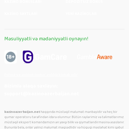
KAZINO BONUSLARI
DEPOZITSIZ BONUS
KAZINO SAYTLARI
YENI KAZINOLAR
Məsuliyyətli və mədəniyyətli oynayın!
Pulsuz və anonim qumar asılılığı kömək edir
Bizimlə əlaqə saxlayın:
support@kazinoazerbaijan.net
kazinoazerbaijan.net
haqqında müstəqil məlumat mənbəyidir və heç bir
qumar operatoru tərəfindən idarə olunmur. Bütün rəylərimiz və təlimatlarımız
müstəqil ekspert komandamızın ən yaxşı bilik və qiymətləndirməsinə əsaslanır.
Bununla belə, onlar yalnız məlumat məqsədlidir və hüquqi məsləhət kimi qəbul