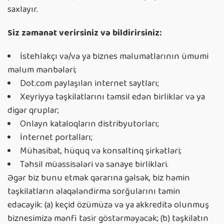
saxlayır.
Siz zəmanət verirsiniz və bildirirsiniz:
İstehlakçı və/və ya biznes məlumatlarının ümumi
məlum mənbələri;
Dot.com paylaşılan internet saytları;
Xeyriyyə təşkilatlarını təmsil edən birliklər və ya
digər qruplar;
Onlayn kataloqların distribyutorları;
İnternet portalları;
Mühasibat, hüquq və konsaltinq şirkətləri;
Təhsil müəssisələri və sənaye birlikləri.
Əgər biz bunu etmək qərarına gəlsək, biz həmin
təşkilatların əlaqələndirmə sorğularını təmin
edəcəyik: (a) keçid özümüzə və ya akkreditə olunmuş
biznesimizə mənfi təsir göstərməyəcək; (b) təşkilatın