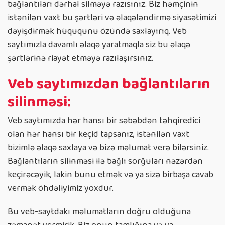
bağlantıları dərhal silməyə razısınız. Biz həmçinin
istənilən vaxt bu şərtləri və əlaqələndirmə siyasətimizi
dəyişdirmək hüququnu özündə saxlayırıq. Veb
saytımızla davamlı əlaqə yaratmaqla siz bu əlaqə
şərtlərinə riayət etməyə razılaşırsınız.
Veb saytımızdan bağlantıların
silinməsi:
Veb saytımızda hər hansı bir səbəbdən təhqiredici
olan hər hansı bir keçid tapsanız, istənilən vaxt
bizimlə əlaqə saxlaya və bizə məlumat verə bilərsiniz.
Bağlantıların silinməsi ilə bağlı sorğuları nəzərdən
keçirəcəyik, lakin bunu etmək və ya sizə birbaşa cavab
vermək öhdəliyimiz yoxdur.
Bu veb-saytdakı məlumatların doğru olduğuna