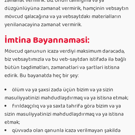
zəmanət vermirik. Biz onun tamlığına və ya
düzgünlüyünə zəmanət vermirik, həmçinin vebsaytın
mövcud qalacağına və ya vebsaytdakı materialların
yenilənəcəyinə zəmanət vermirik.
İmtina Bəyannaməsi:
Mövcud qanunun icazə verdiyi maksimum dərəcədə,
biz vebsaytımızla və bu veb-saytdan istifadə ilə bağlı
bütün təqdimatları, zəmanətləri və şərtləri istisna
edirik. Bu bəyanatda heç bir şey:
ölüm və ya şəxsi zədə üçün bizim və ya sizin
məsuliyyətinizi məhdudlaşdırmaq və ya istisna etmək;
fırıldaqçılıq və ya saxta təhrifə görə bizim və ya
sizin məsuliyyətinizi məhdudlaşdırmaq və ya istisna
etmək;
qüvvədə olan qanunla icazə verilməyən şəkildə