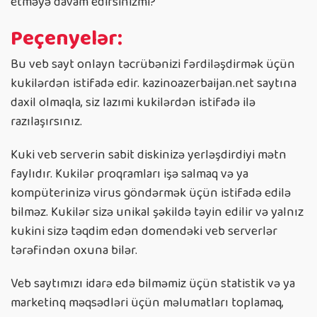
etməyə davam edirsinizmi?
Peçenyelər:
Bu veb sayt onlayn təcrübənizi fərdiləşdirmək üçün
kukilərdən istifadə edir. kazinoazerbaijan.net saytına
daxil olmaqla, siz lazımi kukilərdən istifadə ilə
razılaşırsınız.
Kuki veb serverin sabit diskinizə yerləşdirdiyi mətn
faylıdır. Kukilər proqramları işə salmaq və ya
kompüterinizə virus göndərmək üçün istifadə edilə
bilməz. Kukilər sizə unikal şəkildə təyin edilir və yalnız
kukini sizə təqdim edən domendəki veb serverlər
tərəfindən oxuna bilər.
Veb saytımızı idarə edə bilməmiz üçün statistik və ya
marketinq məqsədləri üçün məlumatları toplamaq,