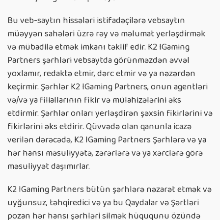
Bu veb-saytın hissələri istifadəçilərə vebsaytın
müəyyən sahələri üzrə rəy və məlumat yerləşdirmək
və mübadilə etmək imkanı təklif edir. K2 IGaming
Partners şərhləri vebsaytda görünməzdən əvvəl
yoxlamır, redaktə etmir, dərc etmir və ya nəzərdən
keçirmir. Şərhlər K2 IGaming Partners, onun agentləri
və/və ya filiallarının fikir və mülahizələrini əks
etdirmir. Şərhlər onları yerləşdirən şəxsin fikirlərini və
fikirlərini əks etdirir. Qüvvədə olan qanunla icazə
verilən dərəcədə, K2 IGaming Partners Şərhlərə və ya
hər hansı məsuliyyətə, zərərlərə və ya xərclərə görə
məsuliyyət daşımırlar.
K2 IGaming Partners bütün şərhlərə nəzarət etmək və
uyğunsuz, təhqiredici və ya bu Qaydalar və Şərtləri
pozan hər hansı şərhləri silmək hüququnu özündə