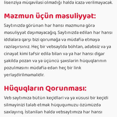
lisenziya müqaviləsi olmadığı halda icazə verilməyəcək.
Məzmun üçün məsuliyyət:
Saytınızda görünən hər hansı məzmuna görə
məsuliyyət daşımayacağıq. Saytınızda edilən hər hansı
iddialara qarşı bizi qorumağa və müdafiə etməyə
razılaşırsınız. Heç bir vebsaytda böhtan, ədəbsiz və ya
cinayət kimi təfsir edilə bilən və ya hər hansı digər
şəkildə pozan və ya üçüncü şəxslərin hüquqlarının
pozulmasını müdafiə edən heç bir link
yerləşdirilməməlidir.
Hüquqların Qorunması:
Veb saytımıza bütün keçidləri və ya xüsusi bir keçidi
silməyinizi tələb etmək hüququmuzu özümüzdə
saxlayırıq. İstənilən halda vebsaytımıza hər hansı