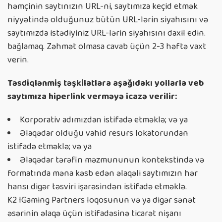
həmçinin saytınızın URL-ni, saytımıza keçid etmək
niyyətində olduğunuz bütün URL-lərin siyahısını və
saytımızda istədiyiniz URL-lərin siyahısını daxil edin.
bağlamaq. Zəhmət olmasa cavab üçün 2-3 həftə vaxt
verin.
Təsdiqlənmiş təşkilatlara aşağıdakı yollarla veb
saytımıza hiperlink verməyə icazə verilir:
Korporativ adımızdan istifadə etməklə; və ya
Əlaqədar olduğu vahid resurs lokatorundan
istifadə etməklə; və ya
Əlaqədar tərəfin məzmununun kontekstində və
formatında məna kəsb edən əlaqəli saytımızın hər
hansı digər təsviri işarəsindən istifadə etməklə.
K2 IGaming Partners loqosunun və ya digər sənət
əsərinin əlaqə üçün istifadəsinə ticarət nişanı