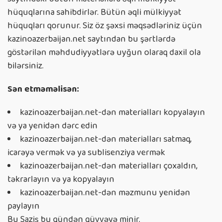
hüquqlarına sahibdirlər. Bütün əqli mülkiyyət
hüquqları qorunur. Siz öz şəxsi məqsədləriniz üçün
kazinoazerbaijan.net saytından bu şərtlərdə
göstərilən məhdudiyyətlərə uyğun olaraq daxil ola
bilərsiniz.
Sən etməməlisən:
kazinoazerbaijan.net-dən materialları kopyalayın
və ya yenidən dərc edin
kazinoazerbaijan.net-dən materialları satmaq,
icarəyə vermək və ya sublisenziya vermək
kazinoazerbaijan.net-dən materialları çoxaldın,
təkrarlayın və ya kopyalayın
kazinoazerbaijan.net-dən məzmunu yenidən
paylayın
Bu Saziş bu gündən qüvvəyə minir.