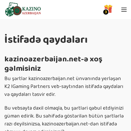
3
İstifadə qaydaları
kazinoazerbaijan.net-ə xoş
gəlmisiniz
Bu şərtlər kazinoazerbaijan.net ünvanında yerləşən
K2 IGaming Partners veb-saytından istifadə qaydaları
və qaydaları təsvir edir.
Bu vebsayta daxil olmaqla, bu şərtləri qəbul etdiyinizi
güman edirik. Bu səhifədə göstərilən bütün şərtlərlə
razı deyilsinizsə, kazinoazerbaijan.net-dən istifadə