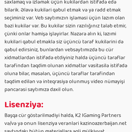
saxlamaq və izləmək üçün kukilərdən istifadə edə
bilərik. Əlavə kukiləri qəbul etmək və ya rədd etmək
seçiminiz var. Veb saytımızın işləməsi üçün lazım olan
bəzi kukilər var. Bu kukilər sizin razılığınız tələb etmir,
çünki onlar həmişə işləyirlər. Nəzərə alın ki, lazımi
kukiləri qəbul etməklə siz üçüncü tərəf kukilərini də
qəbul edirsiniz, bunlardan vebsaytımızda bu cür
xidmətlərdən istifadə etdiyiniz halda üçüncü tərəflər
tərəfindən təqdim olunan xidmətlər vasitəsilə istifadə
oluna bilər, məsələn, üçüncü tərəflər tərəfindən
təqdim edilən və inteqrasiya olunmuş video nümayişi
pəncərəsi saytımıza daxil olun.
Lisenziya:
Başqa cür göstərilmədiyi halda, K2 IGaming Partners
və/və ya onun lisenziya verənləri kazinoazerbaijan.net
saytındakı bütün materiallara əqli mülkiyyət