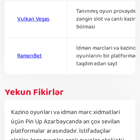
Tanınmış oyun provayderlə
Vulkan Vegas
zəngin slot və canlı kazino
bölməsi
İdman mərcləri və kazino
RamenBet
oyunlarını bir platformad
təqdim edən sayt
Yekun Fikirlər
Kazino oyunları və idman mərc xidmətləri
üçün Pin Up Azərbaycanda ən çox sevilən
platformalar arasındadır. İstifadəçilər