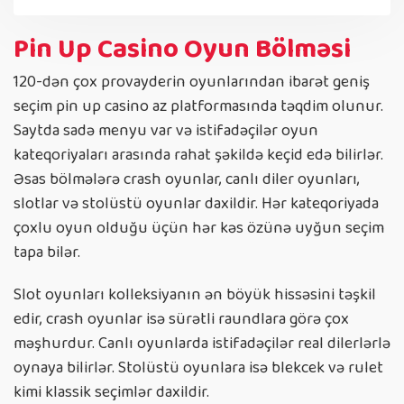
Pin Up Casino Oyun Bölməsi
120-dən çox provayderin oyunlarından ibarət geniş
seçim pin up casino az platformasında təqdim olunur.
Saytda sadə menyu var və istifadəçilər oyun
kateqoriyaları arasında rahat şəkildə keçid edə bilirlər.
Əsas bölmələrə crash oyunlar, canlı diler oyunları,
slotlar və stolüstü oyunlar daxildir. Hər kateqoriyada
çoxlu oyun olduğu üçün hər kəs özünə uyğun seçim
tapa bilər.
Slot oyunları kolleksiyanın ən böyük hissəsini təşkil
edir, crash oyunlar isə sürətli raundlara görə çox
məşhurdur. Canlı oyunlarda istifadəçilər real dilerlərlə
oynaya bilirlər. Stolüstü oyunlara isə blekcek və rulet
kimi klassik seçimlər daxildir.