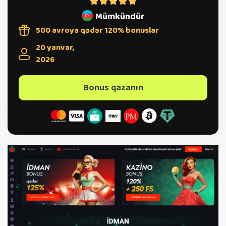
5/5
Mümkündür
500 avroya qədər 120% bonuslar
20 yanvar,
2026
Bonus qazanın