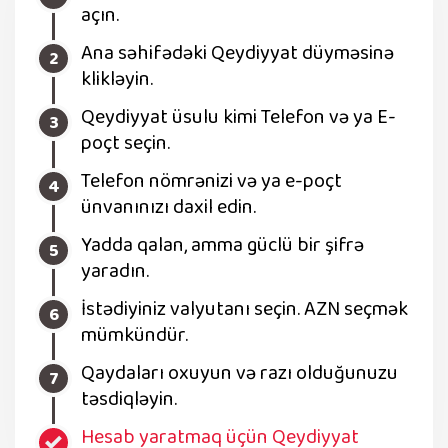
açın.
Ana səhifədəki Qeydiyyat düyməsinə
klikləyin.
Qeydiyyat üsulu kimi Telefon və ya E-
poçt seçin.
Telefon nömrənizi və ya e-poçt
ünvanınızı daxil edin.
Yadda qalan, amma güclü bir şifrə
yaradın.
İstədiyiniz valyutanı seçin. AZN seçmək
mümkündür.
Qaydaları oxuyun və razı olduğunuzu
təsdiqləyin.
Hesab yaratmaq üçün Qeydiyyat