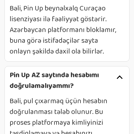
Bəli, Pin Up beynəlxalq Curaçao
lisenziyası ilə fəaliyyət göstərir.
Azərbaycan platformanı bloklamır,
buna görə istifadəçilər sayta
onlayn şəkildə daxil ola bilirlər.
Pin Up AZ saytında hesabımı
doğrulamalıyammı?
Bəli, pul çıxarmaq üçün hesabın
doğrulanması tələb olunur. Bu
proses platformaya kimliyinizi
təsdiqləməyə və hesabınızı