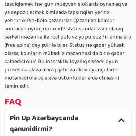
təsdiqləmək, hər gün müəyyən slotlarda oynamaq və
ya depozit etmək kimi sadə tapşırıqları yerinə
yetirərək Pin-Koin qazanırlar. Qazanılan koinlər
sonradan oyunçunun VIP statusundan asılı olaraq
sərfəli məzənnə ilə real pula və ya pulsuz fırlanmalara
(free spins) dəyişdirilə bilər. Status nə qədər yüksək
olarsa, koinlərin mübadilə məzənnəsi də bir o qədər
cəlbedici olur. Bu interaktiv loyallıq sistemi oyun
prosesinə əlavə maraq qatır və aktiv oyunçuların
mütəmadi olaraq əlavə üstünlüklər əldə etməsini
təmin edir.
FAQ
Pin Up Azərbaycanda
qanunidirmi?