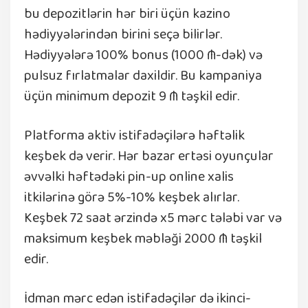
bu depozitlərin hər biri üçün kazino
hədiyyələrindən birini seçə bilirlər.
Hədiyyələrə 100% bonus (1000 ₼-dək) və
pulsuz fırlatmalar daxildir. Bu kampaniya
üçün minimum depozit 9 ₼ təşkil edir.
Platforma aktiv istifadəçilərə həftəlik
keşbek də verir. Hər bazar ertəsi oyunçular
əvvəlki həftədəki pin-up online xalis
itkilərinə görə 5%-10% keşbek alırlar.
Keşbek 72 saat ərzində x5 mərc tələbi var və
maksimum keşbek məbləği 2000 ₼ təşkil
edir.
İdman mərc edən istifadəçilər də ikinci-