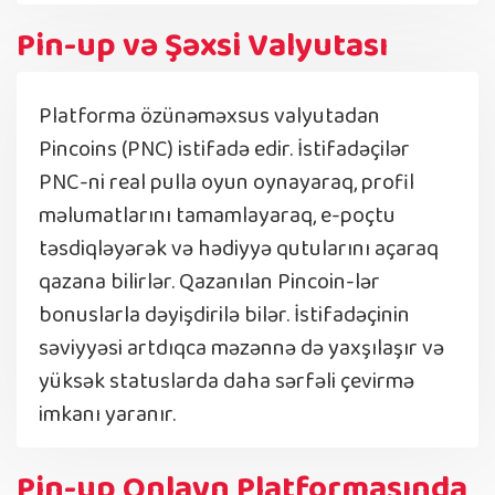
Pin-up və Şəxsi Valyutası
Platforma özünəməxsus valyutadan
Pincoins (PNC) istifadə edir. İstifadəçilər
PNC-ni real pulla oyun oynayaraq, profil
məlumatlarını tamamlayaraq, e-poçtu
təsdiqləyərək və hədiyyə qutularını açaraq
qazana bilirlər. Qazanılan Pincoin-lər
bonuslarla dəyişdirilə bilər. İstifadəçinin
səviyyəsi artdıqca məzənnə də yaxşılaşır və
yüksək statuslarda daha sərfəli çevirmə
imkanı yaranır.
Pin-up Onlayn Platformasında