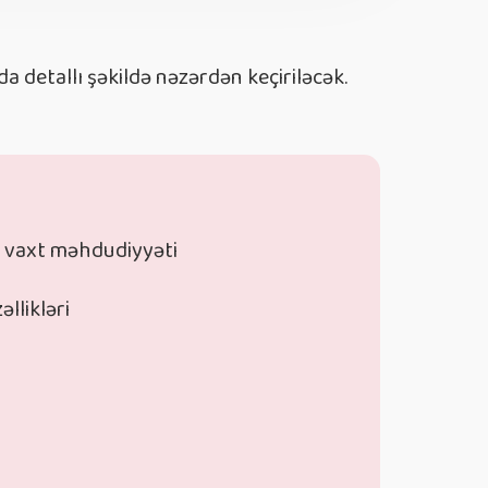
 detallı şəkildə nəzərdən keçiriləcək.
 vaxt məhdudiyyəti
llikləri