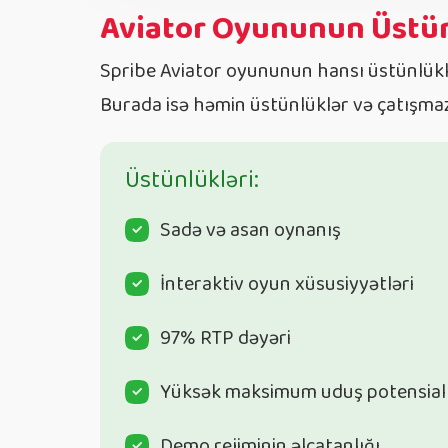
Aviator Oyununun Üstünl
Spribe Aviator oyununun hansı üstünlüklə
Burada isə həmin üstünlüklər və çatışmazl
Üstünlükləri:
Sadə və asan oynanış
İnteraktiv oyun xüsusiyyətləri
97% RTP dəyəri
Yüksək maksimum uduş potensial
Demo rejiminin əlçatanlığı