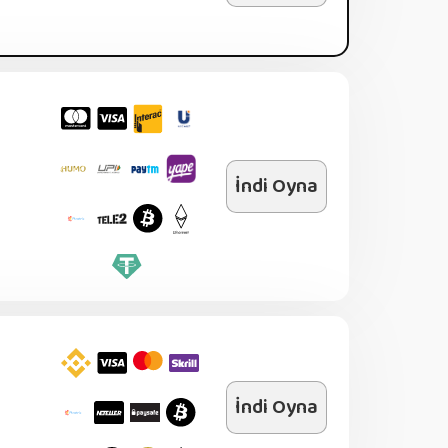
İndi Oyna
İndi Oyna