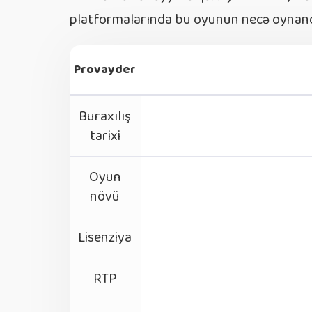
platformalarında bu oyunun necə oynand
Provayder
Buraxılış
tarixi
Oyun
növü
Lisenziya
RTP