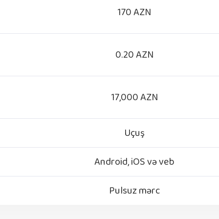
170 AZN
0.20 AZN
17,000 AZN
Uçuş
Android, iOS və veb
Pulsuz mərc