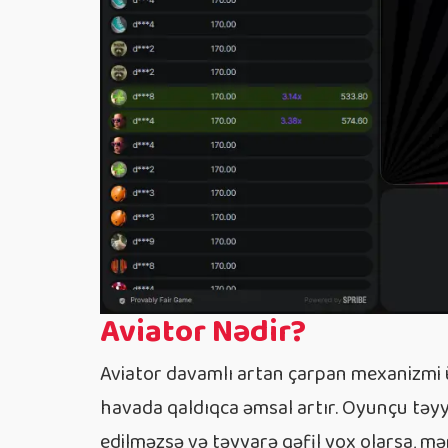
Aviator Nədir?
Aviator davamlı artan çarpan mexanizmi ü
havada qaldıqca əmsal artır. Oyunçu təy
edilməzsə və təyyarə qəfil yox olarsa, mər