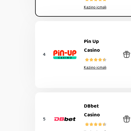
5/5
Kazino icmalı
Pin Up
Casino
4.5/5
Kazino icmalı
DBbet
Casino
4.5/5