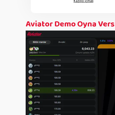
Kazino icmalı
Aviator Demo Oyna Vers