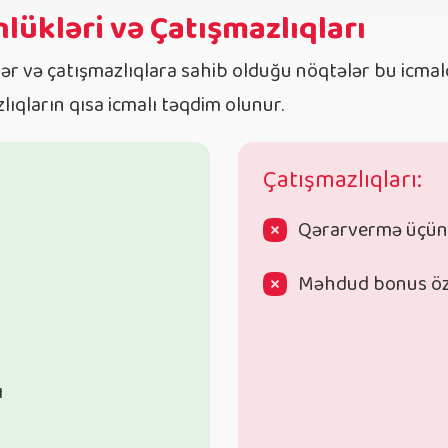
ükləri və Çatışmazlıqları
r və çatışmazlıqlara sahib olduğu nöqtələr bu icmalda
ıqların qısa icmalı təqdim olunur.
Çatışmazlıqları:
Qərarvermə üçün
Məhdud bonus özə
ı