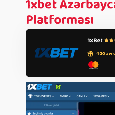
1xbet Azərbayc
Platforması
1xBet
400 avr