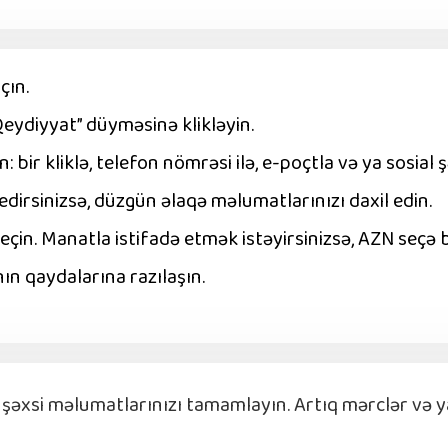
çın.
eydiyyat” düyməsinə klikləyin.
: bir kliklə, telefon nömrəsi ilə, e-poçtla və ya sosial 
dirsinizsə, düzgün əlaqə məlumatlarınızı daxil edin.
eçin. Manatla istifadə etmək istəyirsinizsə, AZN seçə bi
ın qaydalarına razılaşın.
 şəxsi məlumatlarınızı tamamlayın. Artıq mərclər və y