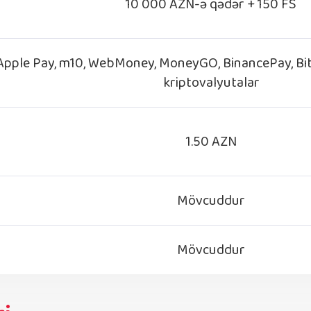
10 000 AZN-ə qədər + 150 FS
Apple Pay, m10, WebMoney, MoneyGO, BinancePay, Bitc
kriptovalyutalar
1.50 AZN
Mövcuddur
Mövcuddur