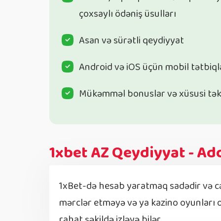
çoxsaylı ödəniş üsulları
Asan və sürətli qeydiyyat
Android və iOS üçün mobil tətbiql
Mükəmməl bonuslar və xüsusi təkl
1xbet AZ Qeydiyyat - A
1xBet-də hesab yaratmaq sadədir və cəm
mərclər etməyə və ya kazino oyunları o
rahat şəkildə izləyə bilər.