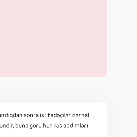
ndıqdan sonra istifadəçilər dərhal
əndir, buna görə hər kəs addımları