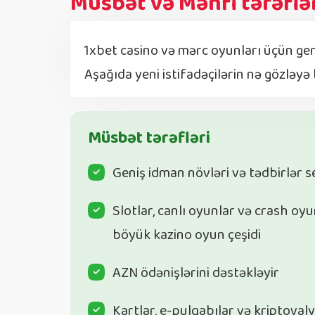
Müsbət və Mənfi tərəflə
1xbet casino və mərc oyunları üçün geni
Aşağıda yeni istifadəçilərin nə gözləyə 
Müsbət tərəfləri
Geniş idman növləri və tədbirlər s
Slotlar, canlı oyunlar və crash oyu
böyük kazino oyun çeşidi
AZN ödənişlərini dəstəkləyir
Kartlar, e-pulqabılar və kriptoval